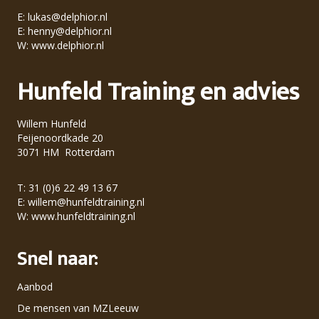
E:
lukas@delphior.nl
E:
henny@delphior.nl
W:
www.delphior.nl
Hunfeld Training en advies
Willem Hunfeld
Feijenoordkade 20
3071 HM Rotterdam
T: 31 (0)6 22 49 13 67
E:
willem@hunfeldtraining.nl
W:
www.hunfeldtraining.nl
Snel naar:
Aanbod
De mensen van MZLeeuw