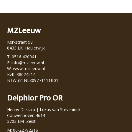
MZLeeuw
Kerkstraat 58
8433 LK Haulerwijk
T: 0516 420041
E:
info@mzleeuw.nl
W:
www.mzleeuw.nl
KvK: 38024514
BTW-nr: NL809771111B01
Delphior Pro OR
Henny Dijkstra | Lukas van Steveninck
Couwenhoven 4614
3703 EM Zeist
M: 06-22792216