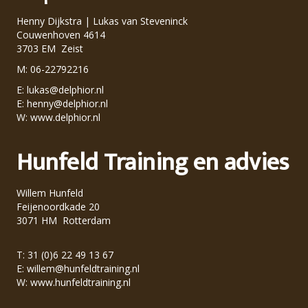
Henny Dijkstra | Lukas van Steveninck
Couwenhoven 4614
3703 EM Zeist
M: 06-22792216
E:
lukas@delphior.nl
E:
henny@delphior.nl
W:
www.delphior.nl
Hunfeld Training en advies
Willem Hunfeld
Feijenoordkade 20
3071 HM Rotterdam
T: 31 (0)6 22 49 13 67
E:
willem@hunfeldtraining.nl
W:
www.hunfeldtraining.nl