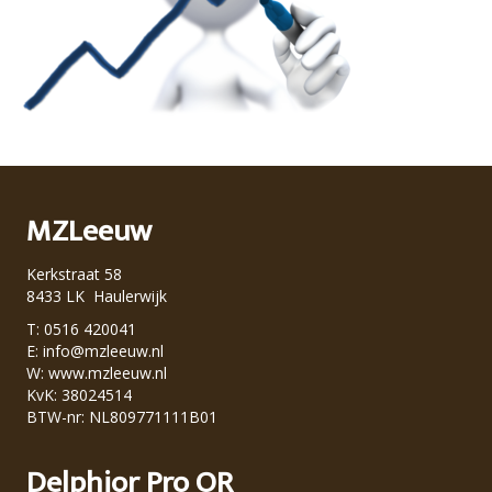
MZLeeuw
Kerkstraat 58
8433 LK Haulerwijk
T: 0516 420041
E:
info@mzleeuw.nl
W:
www.mzleeuw.nl
KvK: 38024514
BTW-nr: NL809771111B01
Delphior Pro OR