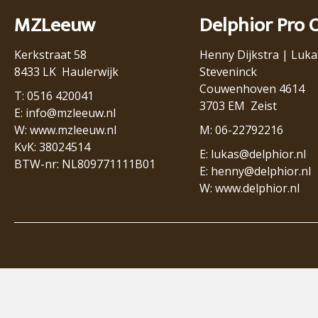
MZLeeuw
Delphior Pro 
Kerkstraat 58
Henny Dijkstra | Luka
8433 LK Haulerwijk
Steveninck
Couwenhoven 4614
T: 0516 420041
3703 EM Zeist
E:
info@mzleeuw.nl
W:
www.mzleeuw.nl
M: 06-22792216
KvK: 38024514
E:
lukas@delphior.nl
BTW-nr: NL809771111B01
E:
henny@delphior.nl
W:
www.delphior.nl