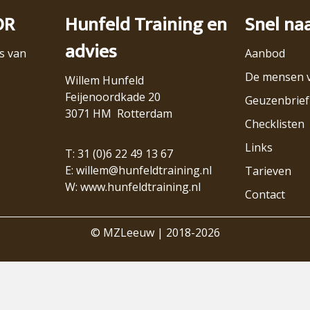
OR
Hunfeld Training en
Snel na
advies
s van
Aanbod
De mensen 
Willem Hunfeld
Feijenoordkade 20
Geuzenbrief
3071 HM Rotterdam
Checklisten
Links
T: 31 (0)6 22 49 13 67
E:
willem@hunfeldtraining.nl
Tarieven
W:
www.hunfeldtraining.nl
Contact
© MZLeeuw | 2018-2026