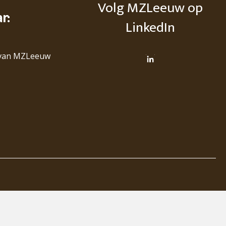
Volg MZLeeuw op
ar:
LinkedIn
van MZLeeuw