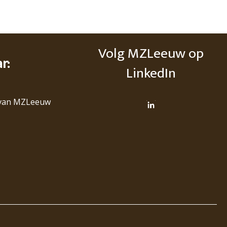
Volg MZLeeuw op
ar:
LinkedIn
van MZLeeuw