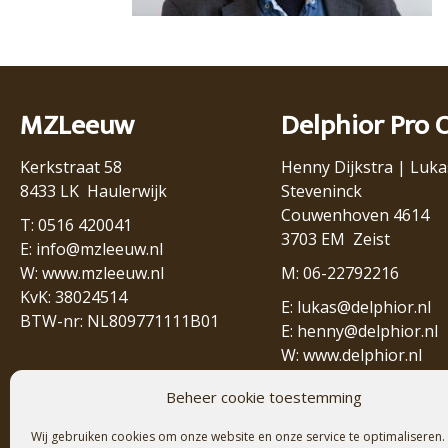
MZLeeuw
Delphior Pro 
Kerkstraat 58
Henny Dijkstra | Luka
8433 LK Haulerwijk
Steveninck
Couwenhoven 4614
T: 0516 420041
3703 EM Zeist
E:
info@mzleeuw.nl
W:
www.mzleeuw.nl
M: 06-22792216
KvK: 38024514
E:
lukas@delphior.nl
BTW-nr: NL809771111B01
E:
henny@delphior.nl
W:
www.delphior.nl
Beheer cookie toestemming
Wij gebruiken cookies om onze website en onze service te optimaliseren.