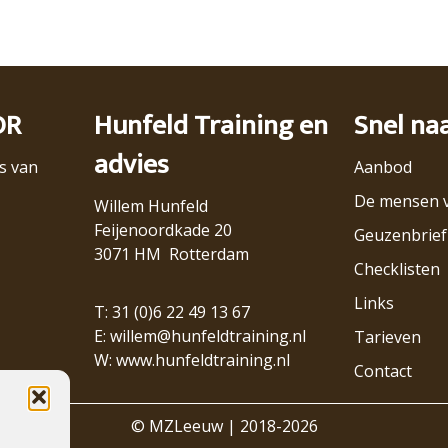
OR
Hunfeld Training en
Snel na
advies
s van
Aanbod
De mensen 
Willem Hunfeld
Feijenoordkade 20
Geuzenbrief
3071 HM Rotterdam
Checklisten
Links
T: 31 (0)6 22 49 13 67
E:
willem@hunfeldtraining.nl
Tarieven
W:
www.hunfeldtraining.nl
Contact
© MZLeeuw | 2018-2026