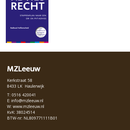
MZLeeuw
Kerkstraat 58
8433 LK Haulerwijk
T: 0516 420041
E:
info@mzleeuw.nl
W:
www.mzleeuw.nl
KvK: 38024514
BTW-nr: NL809771111B01