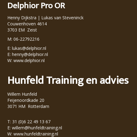
Delphior Pro OR
Henny Dijkstra | Lukas van Steveninck
Couwenhoven 4614
3703 EM Zeist
M: 06-22792216
E:
lukas@delphior.nl
E:
henny@delphior.nl
W:
www.delphior.nl
Hunfeld Training en advies
Willem Hunfeld
Feijenoordkade 20
3071 HM Rotterdam
T: 31 (0)6 22 49 13 67
E:
willem@hunfeldtraining.nl
W:
www.hunfeldtraining.nl