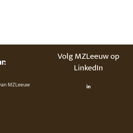
Volg MZLeeuw op
ar:
LinkedIn
van MZLeeuw