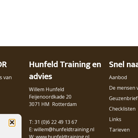
OR
Hunfeld Training en
Snel na
advies
s van
Aanbod
De mensen 
Willem Hunfeld
Feijenoordkade 20
Geuzenbrief
3071 HM Rotterdam
Checklisten
Links
T: 31 (0)6 22 49 13 67
E:
willem@hunfeldtraining.nl
Tarieven
W:
www.hunfeldtraining.nl