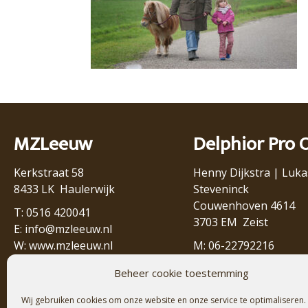
MZLeeuw
Delphior Pro 
Kerkstraat 58
Henny Dijkstra | Luka
8433 LK Haulerwijk
Steveninck
Couwenhoven 4614
T: 0516 420041
3703 EM Zeist
E:
info@mzleeuw.nl
W:
www.mzleeuw.nl
M: 06-22792216
KvK: 38024514
E:
lukas@delphior.nl
Beheer cookie toestemming
BTW-nr: NL809771111B01
E:
henny@delphior.nl
Wij gebruiken cookies om onze website en onze service te optimaliseren.
W:
www.delphior.nl