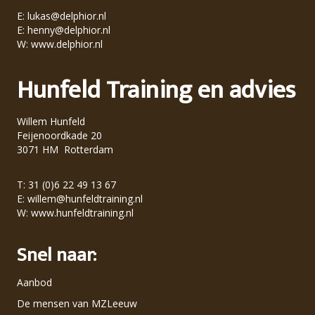
E:
lukas@delphior.nl
E:
henny@delphior.nl
W:
www.delphior.nl
Hunfeld Training en advies
Willem Hunfeld
Feijenoordkade 20
3071 HM Rotterdam
T: 31 (0)6 22 49 13 67
E:
willem@hunfeldtraining.nl
W:
www.hunfeldtraining.nl
Snel naar:
Aanbod
De mensen van MZLeeuw