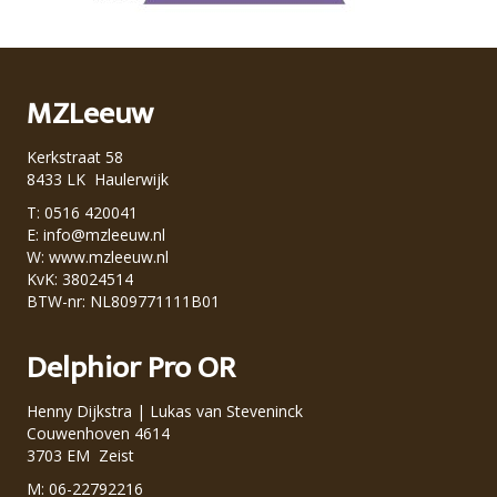
MZLeeuw
Kerkstraat 58
8433 LK Haulerwijk
T: 0516 420041
E:
info@mzleeuw.nl
W:
www.mzleeuw.nl
KvK: 38024514
BTW-nr: NL809771111B01
Delphior Pro OR
Henny Dijkstra | Lukas van Steveninck
Couwenhoven 4614
3703 EM Zeist
M: 06-22792216