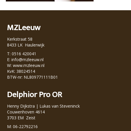
MZLeeuw
Kerkstraat 58
8433 LK Haulerwijk
T: 0516 420041
E:
info@mzleeuw.nl
W:
www.mzleeuw.nl
KvK: 38024514
BTW-nr: NL809771111B01
Delphior Pro OR
Henny Dijkstra | Lukas van Steveninck
Couwenhoven 4614
3703 EM Zeist
M: 06-22792216