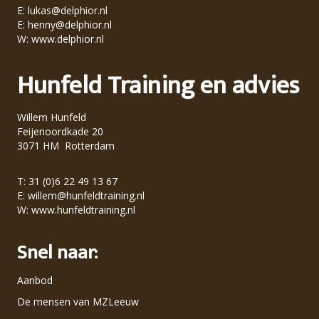
E:
lukas@delphior.nl
E:
henny@delphior.nl
W:
www.delphior.nl
Hunfeld Training en advies
Willem Hunfeld
Feijenoordkade 20
3071 HM Rotterdam
T: 31 (0)6 22 49 13 67
E:
willem@hunfeldtraining.nl
W:
www.hunfeldtraining.nl
Snel naar:
Aanbod
De mensen van MZLeeuw