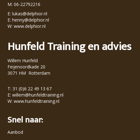
M: 06-22792216
E:
lukas@delphior.nl
E:
henny@delphior.nl
W:
www.delphior.nl
Hunfeld Training en advies
Willem Hunfeld
Feijenoordkade 20
3071 HM Rotterdam
T: 31 (0)6 22 49 13 67
E:
willem@hunfeldtraining.nl
W:
www.hunfeldtraining.nl
Snel naar:
Aanbod