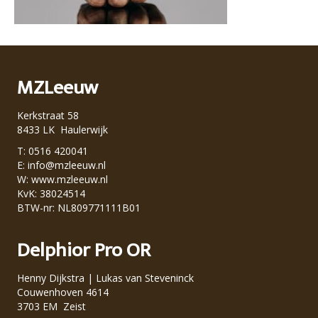
MZLeeuw
Kerkstraat 58
8433 LK Haulerwijk
T: 0516 420041
E:
info@mzleeuw.nl
W:
www.mzleeuw.nl
KvK: 38024514
BTW-nr: NL809771111B01
Delphior Pro OR
Henny Dijkstra | Lukas van Steveninck
Couwenhoven 4614
3703 EM Zeist