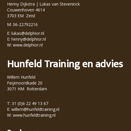
Henny Dijkstra | Lukas van Steveninck
Couwenhoven 4614
3703 EM Zeist
M: 06-22792216
E:
lukas@delphior.nl
E:
henny@delphior.nl
W:
www.delphior.nl
Hunfeld Training en advies
Willem Hunfeld
Feijenoordkade 20
3071 HM Rotterdam
T: 31 (0)6 22 49 13 67
E:
willem@hunfeldtraining.nl
W:
www.hunfeldtraining.nl