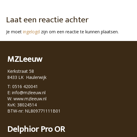
Laat een reactie achter
Je moet
ingelogd
zijn om een reactie te kunnen plaatsen.
MZLeeuw
Kerkstraat 58
8433 LK Haulerwijk
T: 0516 420041
E:
info@mzleeuw.nl
W:
www.mzleeuw.nl
KvK: 38024514
BTW-nr: NL809771111B01
Delphior Pro OR