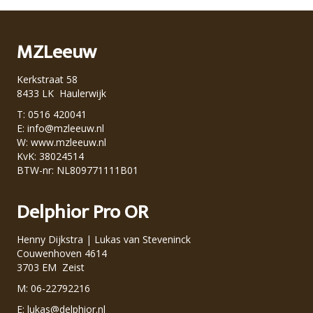
MZLeeuw
Kerkstraat 58
8433 LK Haulerwijk
T: 0516 420041
E:
info@mzleeuw.nl
W:
www.mzleeuw.nl
KvK: 38024514
BTW-nr: NL809771111B01
Delphior Pro OR
Henny Dijkstra | Lukas van Steveninck
Couwenhoven 4614
3703 EM Zeist
M: 06-22792216
E:
lukas@delphior.nl