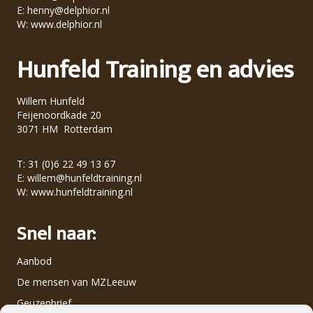
E:
henny@delphior.nl
W:
www.delphior.nl
Hunfeld Training en advies
Willem Hunfeld
Feijenoordkade 20
3071 HM Rotterdam
T: 31 (0)6 22 49 13 67
E:
willem@hunfeldtraining.nl
W:
www.hunfeldtraining.nl
Snel naar:
Aanbod
De mensen van MZLeeuw
Geuzenbrief