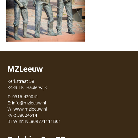
MZLeeuw
Kerkstraat 58
8433 LK Haulerwijk
T: 0516 420041
E:
info@mzleeuw.nl
W:
www.mzleeuw.nl
KvK: 38024514
BTW-nr: NL809771111B01