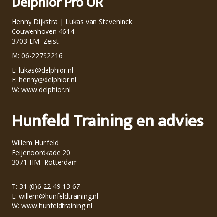
Delphior Pro OR
Henny Dijkstra | Lukas van Steveninck
Couwenhoven 4614
3703 EM Zeist
M: 06-22792216
E:
lukas@delphior.nl
E:
henny@delphior.nl
W:
www.delphior.nl
Hunfeld Training en advies
Willem Hunfeld
Feijenoordkade 20
3071 HM Rotterdam
T: 31 (0)6 22 49 13 67
E:
willem@hunfeldtraining.nl
W:
www.hunfeldtraining.nl