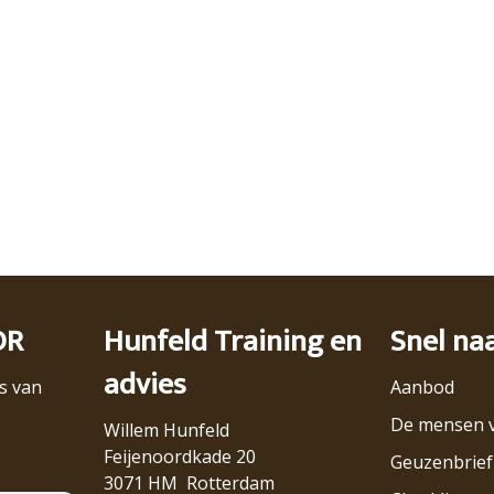
OR
Hunfeld Training en
Snel na
advies
s van
Aanbod
De mensen 
Willem Hunfeld
Feijenoordkade 20
Geuzenbrief
3071 HM Rotterdam