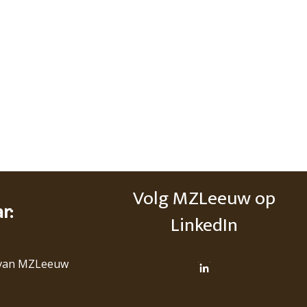
Volg MZLeeuw op
ar:
LinkedIn
van MZLeeuw