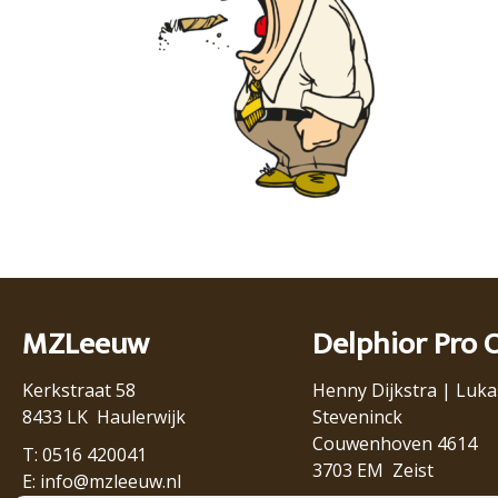
MZLeeuw
Delphior Pro 
Kerkstraat 58
Henny Dijkstra | Luka
8433 LK Haulerwijk
Steveninck
Couwenhoven 4614
T: 0516 420041
3703 EM Zeist
E:
info@mzleeuw.nl