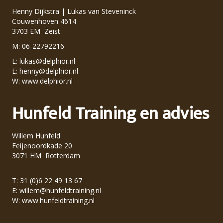
Henny Dijkstra | Lukas van Steveninck
Couwenhoven 4614
3703 EM Zeist
M: 06-22792216
E:
lukas@delphior.nl
E:
henny@delphior.nl
W:
www.delphior.nl
Hunfeld Training en advies
Willem Hunfeld
Feijenoordkade 20
3071 HM Rotterdam
T: 31 (0)6 22 49 13 67
E:
willem@hunfeldtraining.nl
W:
www.hunfeldtraining.nl