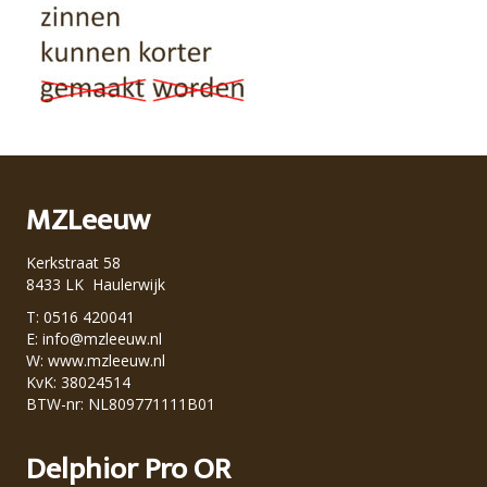
MZLeeuw
Kerkstraat 58
8433 LK Haulerwijk
T: 0516 420041
E:
info@mzleeuw.nl
W:
www.mzleeuw.nl
KvK: 38024514
BTW-nr: NL809771111B01
Delphior Pro OR